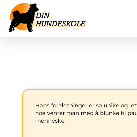
Skip
to
content
Hans forelesninger er så unike og lett 
noe venter man med å blunke til paus
menneske.